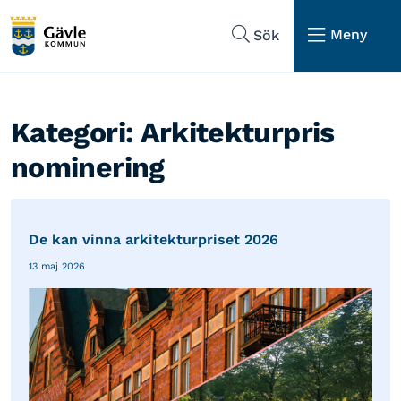
Hoppa till sidans navigering
Hoppa till sidans innehåll
Meny
Sök
Kategori:
Arkitekturpris
nominering
De kan vinna arkitekturpriset 2026
13 maj 2026