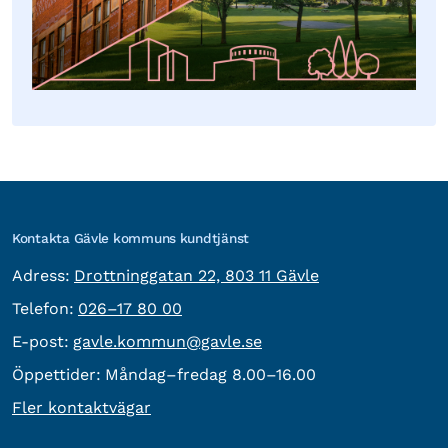
Kontakta Gävle kommuns kundtjänst
besöksadress:
Adress:
Drottninggatan 22, 803 11 Gävle
Telefon:
Telefon:
026–17 80 00
E-post:
E-post:
gavle.kommun@gavle.se
Öppettider:
Måndag–fredag 8.00–16.00
Fler kontaktvägar