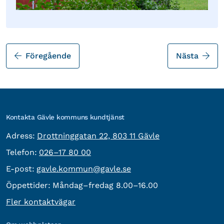
Föregående
Nästa
Kontakta Gävle kommuns kundtjänst
besöksadress:
Adress:
Drottninggatan 22, 803 11 Gävle
Telefon:
Telefon:
026–17 80 00
E-post:
E-post:
gavle.kommun@gavle.se
Öppettider:
Måndag–fredag 8.00–16.00
Fler kontaktvägar