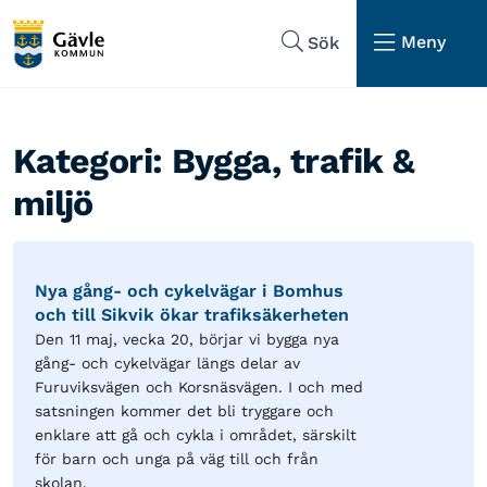
Hoppa till sidans navigering
Hoppa till sidans innehåll
Meny
Sök
Kategori:
Bygga, trafik &
miljö
Nya gång- och cykelvägar i Bomhus
och till Sikvik ökar trafiksäkerheten
Den 11 maj, vecka 20, börjar vi bygga nya
gång- och cykelvägar längs delar av
Furuviksvägen och Korsnäsvägen. I och med
satsningen kommer det bli tryggare och
enklare att gå och cykla i området, särskilt
för barn och unga på väg till och från
skolan.