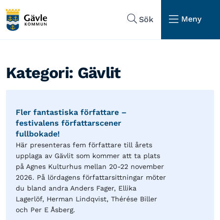
Hoppa till sidans navigering
Hoppa till sidans innehåll
Meny
Sök
Kategori:
Gävlit
Fler fantastiska författare –
festivalens författarscener
fullbokade!
Här presenteras fem författare till årets
upplaga av Gävlit som kommer att ta plats
på Agnes Kulturhus mellan 20-22 november
2026. På lördagens författarsittningar möter
du bland andra Anders Fager, Ellika
Lagerlöf, Herman Lindqvist, Thérése Biller
och Per E Åsberg.