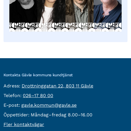
Kontakta Gävle kommuns kundtjänst
besöksadress:
Adress:
Drottninggatan 22, 803 11 Gävle
Telefon:
Telefon:
026–17 80 00
E-post:
E-post:
gavle.kommun@gavle.se
Öppettider:
Måndag–fredag 8.00–16.00
Fler kontaktvägar