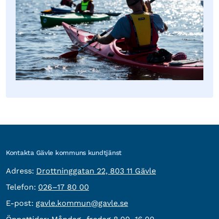
Kontakta Gävle kommuns kundtjänst
besöksadress:
Adress:
Drottninggatan 22, 803 11 Gävle
Telefon:
Telefon:
026–17 80 00
E-post:
E-post:
gavle.kommun@gavle.se