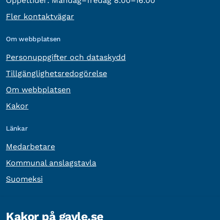
Öppettider:
Måndag–fredag 8.00–16.00
Fler kontaktvägar
Om webbplatsen
Personuppgifter och dataskydd
Tillgänglighetsredogörelse
Om webbplatsen
Kakor
Länkar
Medarbetare
Kommunal anslagstavla
Suomeksi
Övrig information
Kakor på gavle.se