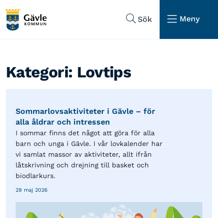
Hoppa till sidans navigering
Hoppa till sidans innehåll
Meny
Sök
Kategori:
Lovtips
Sommarlovsaktiviteter i Gävle – för
alla åldrar och intressen
I sommar finns det något att göra för alla
barn och unga i Gävle. I vår lovkalender har
vi samlat massor av aktiviteter, allt ifrån
låtskrivning och drejning till basket och
biodlarkurs.
29 maj 2026