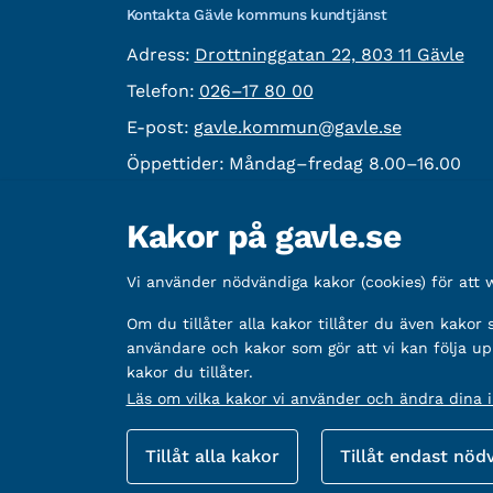
Kontakta Gävle kommuns kundtjänst
besöksadress:
Adress:
Drottninggatan 22, 803 11 Gävle
Telefon:
Telefon:
026–17 80 00
E-post:
E-post:
gavle.kommun@gavle.se
Öppettider:
Måndag–fredag 8.00–16.00
Fler kontaktvägar
Kakor på gavle.se
Övrig information
Vi använder nödvändiga kakor (cookies) för att
Organisationsnummer:
212000-2338
Om du tillåter alla kakor tillåter du även kakor
Bankgironummer:
5888-2333
användare och kakor som gör att vi kan följa up
kakor du tillåter.
Läs om vilka kakor vi använder och ändra dina in
Fler sätt att följa oss
Tillåt alla kakor
Tillåt endast nöd
Sociala