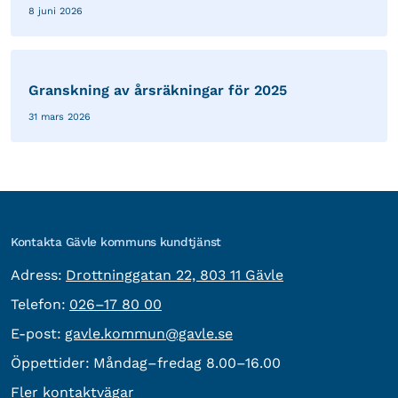
8 juni 2026
Granskning av årsräkningar för 2025
31 mars 2026
Kontakta Gävle kommuns kundtjänst
besöksadress:
Adress:
Drottninggatan 22, 803 11 Gävle
Telefon:
Telefon:
026–17 80 00
E-post:
E-post:
gavle.kommun@gavle.se
Öppettider:
Måndag–fredag 8.00–16.00
Fler kontaktvägar