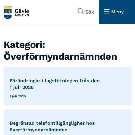
Hoppa till sidans navigering
Hoppa till sidans innehåll
Meny
Sök
Kategori:
Överförmyndarnämnden
Förändringar i lagstiftningen från den
1 juli 2026
1 juli 2026
Begränsad telefontillgänglighet hos
överförmyndarnämnden