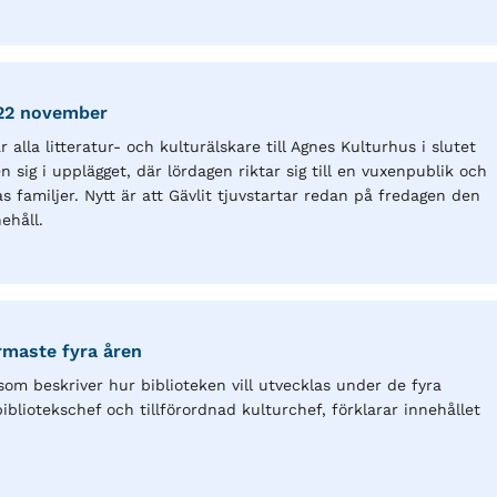
0-22 november
lla litteratur- och kulturälskare till Agnes Kulturhus i slutet
ig i upplägget, där lördagen riktar sig till en vuxenpublik och
s familjer. Nytt är att Gävlit tjuvstartar redan på fredagen den
ehåll.
rmaste fyra åren
om beskriver hur biblioteken vill utvecklas under de fyra
bliotekschef och tillförordnad kulturchef, förklarar innehållet