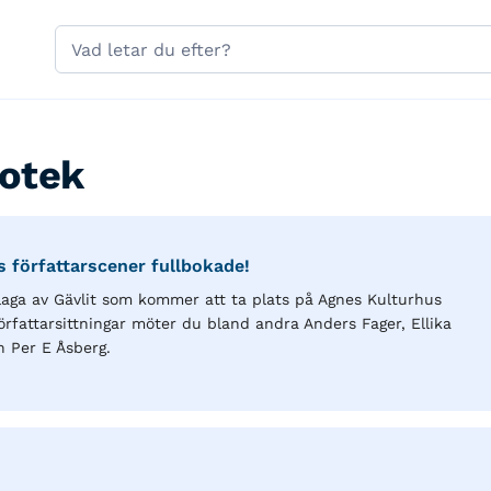
Hoppa till sidans navigering
Hoppa till sidans innehåll
Sök
på
gavle.se
iotek
ns författarscener fullbokade!
plaga av Gävlit som kommer att ta plats på Agnes Kulturhus
fattarsittningar möter du bland andra Anders Fager, Ellika
h Per E Åsberg.