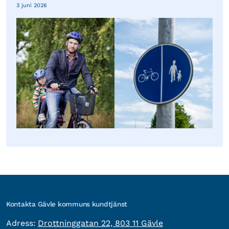
3 juni 2026
Kontakta Gävle kommuns kundtjänst
besöksadress:
Adress:
Drottninggatan 22, 803 11 Gävle