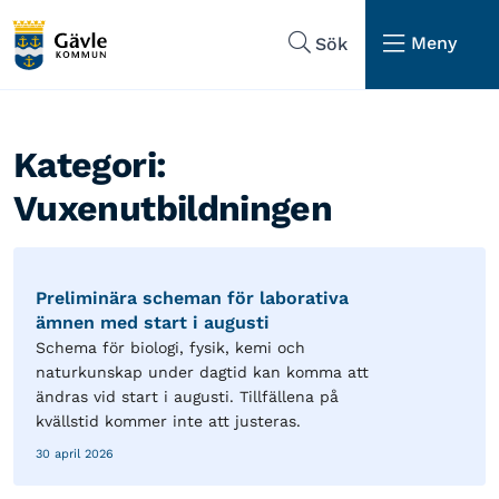
Hoppa till sidans navigering
Hoppa till sidans innehåll
Meny
Sök
Kategori:
Vuxenutbildningen
Preliminära scheman för laborativa
ämnen med start i augusti
Schema för biologi, fysik, kemi och
naturkunskap under dagtid kan komma att
ändras vid start i augusti. Tillfällena på
kvällstid kommer inte att justeras.
30 april 2026