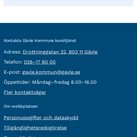
Kontakta Gävle kommuns kundtjänst
besöksadress:
Adress:
Drottninggatan 22, 803 11 Gävle
Telefon:
Telefon:
026–17 80 00
E-post:
E-post:
gavle.kommun@gavle.se
Öppettider:
Måndag–fredag 8.00–16.00
Fler kontaktvägar
Om webbplatsen
Personuppgifter och dataskydd
Tillgänglighetsredogörelse