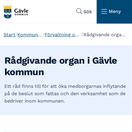
Hoppa till sidans navigering
Hoppa till sidans innehåll
Meny
Sök
Start
Kommun och politik
Förvaltning och organisation
Rådgivande organ i Gävle kommun
Rådgivande organ i Gävle
kommun
Ett råd finns till för att öka medborgarnas inflytande
på de beslut som fattas och den verksamhet som de
bedriver inom kommunen.