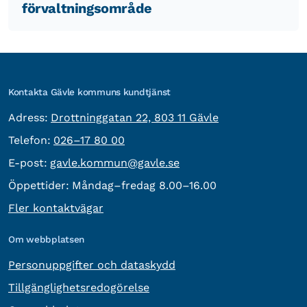
förvaltningsområde
Kontakta Gävle kommuns kundtjänst
besöksadress:
Adress:
Drottninggatan 22, 803 11 Gävle
Telefon:
Telefon:
026–17 80 00
E-post:
E-post:
gavle.kommun@gavle.se
Öppettider:
Måndag–fredag 8.00–16.00
Fler kontaktvägar
Om webbplatsen
Personuppgifter och dataskydd
Tillgänglighetsredogörelse