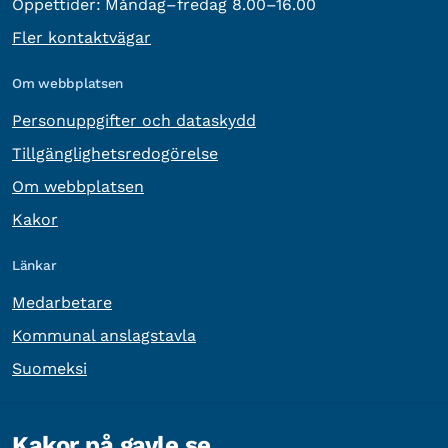
Öppettider:
Måndag–fredag 8.00–16.00
Fler kontaktvägar
Om webbplatsen
Personuppgifter och dataskydd
Tillgänglighetsredogörelse
Om webbplatsen
Kakor
Länkar
Medarbetare
Kommunal anslagstavla
Suomeksi
Övrig information
Kakor på gavle.se