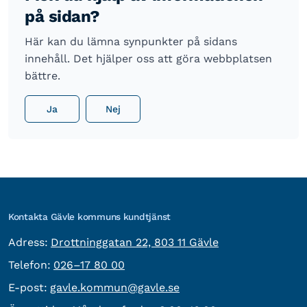
på sidan?
Här kan du lämna synpunkter på sidans
innehåll. Det hjälper oss att göra webbplatsen
bättre.
Ja
Nej
Kontakta Gävle kommuns kundtjänst
besöksadress:
Adress:
Drottninggatan 22, 803 11 Gävle
Telefon:
Telefon:
026–17 80 00
E-post:
E-post:
gavle.kommun@gavle.se