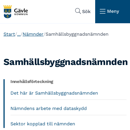
Hoppa till sidans navigering
Hoppa till sidans innehåll
Meny
Sök
Start
...
Nämnder
Samhällsbyggnadsnämnden
Samhällsbyggnadsnämnden
Innehållsförteckning
Det här är Samhällsbyggnadsnämnden
Nämndens arbete med dataskydd
Sektor kopplad till nämnden