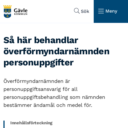
Hoppa till sidans navigering
Hoppa till sidans innehåll
Meny
Sök
Så här behandlar
överförmyndarnämnden
personuppgifter
Överförmyndarnämnden är
personuppgiftsansvarig för all
personuppgiftsbehandling som nämnden
bestämmer ändamål och medel för.
Innehållsförteckning