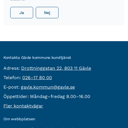
Ja
Nej
Kontakta Gävle kommuns kundtjänst
besöksadress:
Adress:
Drottninggatan 22, 803 11 Gävle
Telefon:
Telefon:
026–17 80 00
E-post:
E-post:
gavle.kommun@gavle.se
Öppettider:
Måndag–fredag 8.00–16.00
Fler kontaktvägar
Om webbplatsen