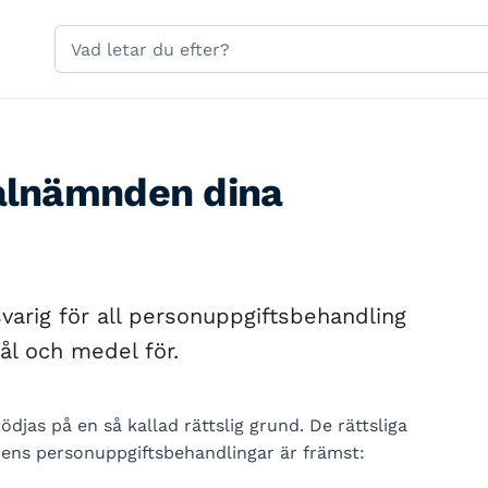
Hoppa till sidans navigering
Hoppa till sidans innehåll
Sök
på
gavle.se
Valnämnden dina
arig för all personuppgiftsbehandling
 och medel för.
djas på en så kallad rättslig grund. De rättsliga
dens personuppgiftsbehandlingar är främst: