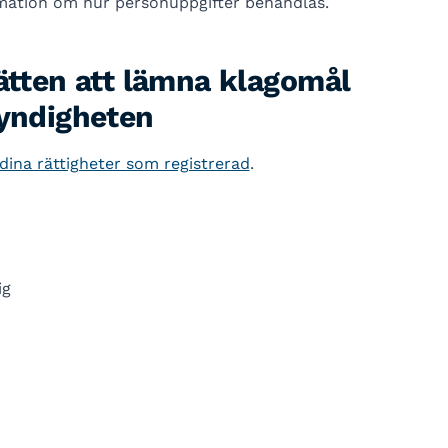
rmation om hur personuppgifter behandlas.
rätten att lämna klagomål
myndigheten
ina rättigheter som registrerad
.
ig