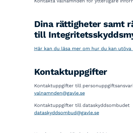
Kontakta valnämnden för ytterligare info
Dina rättigheter samt 
till Integritetsskydds
Här kan du läsa mer om hur du kan utöva d
Kontaktuppgifter
Kontaktuppgifter till personuppgiftsansvar
valnamnden@gavle.se
Kontaktuppgifter till dataskyddsombudet
dataskyddsombud@gavle.se