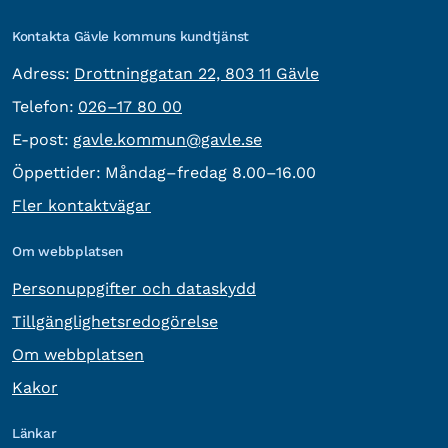
Kontakta Gävle kommuns kundtjänst
besöksadress:
Adress:
Drottninggatan 22, 803 11 Gävle
Telefon:
Telefon:
026–17 80 00
E-post:
E-post:
gavle.kommun@gavle.se
Öppettider:
Måndag–fredag 8.00–16.00
Fler kontaktvägar
Om webbplatsen
Personuppgifter och dataskydd
Tillgänglighetsredogörelse
Om webbplatsen
Kakor
Länkar