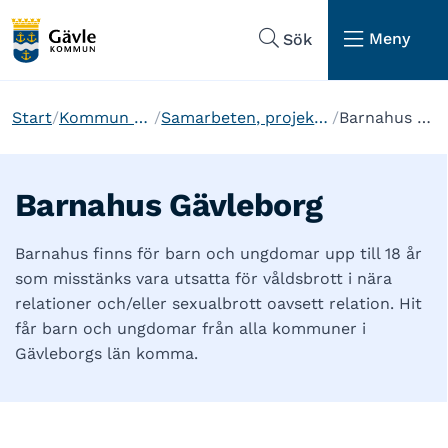
Hoppa till sidans navigering
Hoppa till sidans innehåll
Meny
Sök
Start
Kommun och politik
Samarbeten, projekt och arbetssätt
Barnahus Gävleborg
Barnahus Gävleborg
Barnahus finns för barn och ungdomar upp till 18 år
som misstänks vara utsatta för våldsbrott i nära
relationer och/eller sexualbrott oavsett relation. Hit
får barn och ungdomar från alla kommuner i
Gävleborgs län komma.