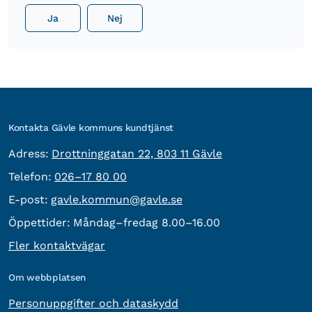
Ja
Nej
Kontakta Gävle kommuns kundtjänst
besöksadress:
Adress:
Drottninggatan 22, 803 11 Gävle
Telefon:
Telefon:
026–17 80 00
E-post:
E-post:
gavle.kommun@gavle.se
Öppettider:
Måndag–fredag 8.00–16.00
Fler kontaktvägar
Om webbplatsen
Personuppgifter och dataskydd