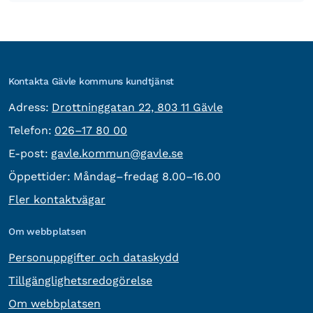
Kontakta Gävle kommuns kundtjänst
besöksadress:
Adress:
Drottninggatan 22, 803 11 Gävle
Telefon:
Telefon:
026–17 80 00
E-post:
E-post:
gavle.kommun@gavle.se
Öppettider:
Måndag–fredag 8.00–16.00
Fler kontaktvägar
Om webbplatsen
Personuppgifter och dataskydd
Tillgänglighetsredogörelse
Om webbplatsen