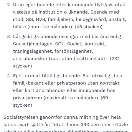
Utan eget boende efter kommande flytt/avslutad
vistelse på institution o liknande. Boende med
stöd, SiS, HVB, familjehem, heldygnsvård, anstalt,
häkte (inom tre månader). (45 stycken)
Långsiktiga boendelösningar med bistånd enligt
Socialtjänstlagen, SOL. Socialt kontrakt,
träningslägenhet, försökslägenhet,
andrahandskontrakt utan besittningsrätt. (237
stycken)
Eget ordnat tillfälligt boende. Bor ofrivilligt hos
familj/bekant eller privatperson utan kontrakt
eller kort andrahands- eller inneboende hos
privatperson (maximalt tre månader). (69
stycken)
Socialstyrelsen genomför denna mätning över hela
landet vart sjätte år. Totalt fanns 393 personer i Gävle
i de fyra olika kategorierna vid mätningen i september