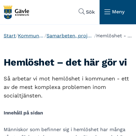
Hoppa till sidans navigering
Hoppa till sidans innehåll
Meny
Sök
Start
Kommun och politik
Samarbeten, projekt och arbetssätt
Hemlöshet - det här gör vi
Hemlöshet – det här gör vi
Så arbetar vi mot hemlöshet i kommunen - ett
av de mest komplexa problemen inom
socialtjänsten.
Innehåll på sidan
Människor som befinner sig i hemlöshet har många