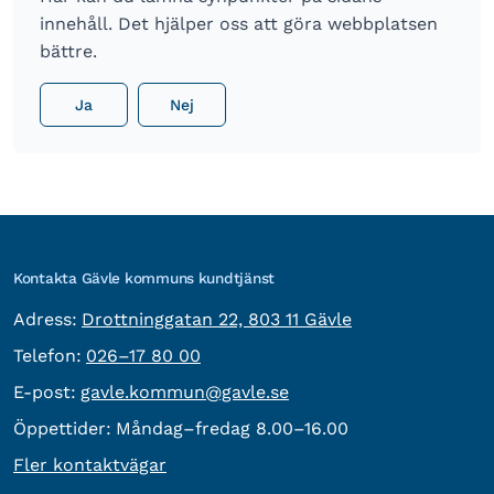
innehåll. Det hjälper oss att göra webbplatsen
bättre.
Ja
Nej
Kontakta Gävle kommuns kundtjänst
besöksadress:
Adress:
Drottninggatan 22, 803 11 Gävle
Telefon:
Telefon:
026–17 80 00
E-post:
E-post:
gavle.kommun@gavle.se
Öppettider:
Måndag–fredag 8.00–16.00
Fler kontaktvägar