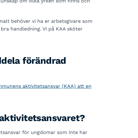
 kunskap om vilka yrken som finns och
alt behöver vi ha er arbetsgivare som
 bra handledning. Vi på KAA sköter
ddela förändrad
munens aktivitetsansvar (KAA) att en
aktivitetsansvaret?
etsansvar för ungdomar som inte har