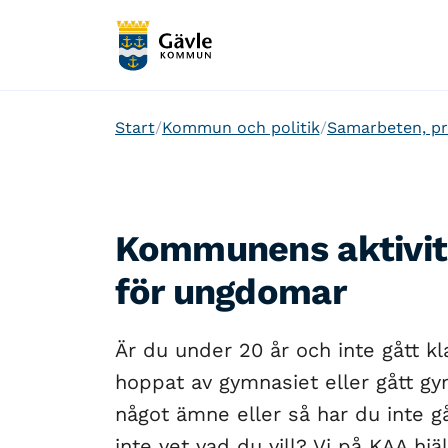
Start
Kommun och politik
Samarbeten, pr
Kommunens aktivit
för ungdomar
Är du under 20 år och inte gått k
hoppat av gymnasiet eller gått g
något ämne eller så har du inte g
inte vet vad du vill? Vi på KAA hj