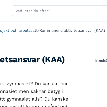
Hoppa till sidans navigering
Hoppa till sidans innehåll
Sök
på
gavle.se
ojekt och arbetssätt
Kommunens aktivitetsansvar (KAA)
etsansvar (KAA)
Innehå
lart gymnasiet? Du kanske har
ymnasiet men saknar betyg i
ått gymnasiet alls? Du kanske
älper dig att komma i gång och