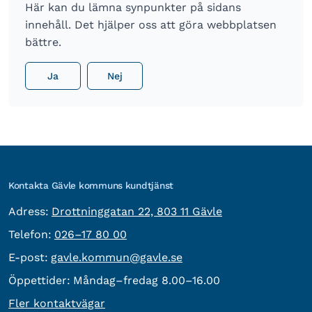
Här kan du lämna synpunkter på sidans
innehåll. Det hjälper oss att göra webbplatsen
bättre.
Ja
Nej
Kontakta Gävle kommuns kundtjänst
besöksadress:
Adress:
Drottninggatan 22, 803 11 Gävle
Telefon:
Telefon:
026–17 80 00
E-post:
E-post:
gavle.kommun@gavle.se
Öppettider:
Måndag–fredag 8.00–16.00
Fler kontaktvägar