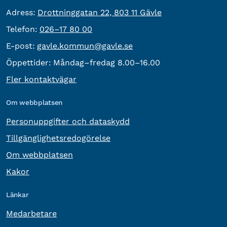
besöksadress:
Adress:
Drottninggatan 22, 803 11 Gävle
Telefon:
Telefon:
026–17 80 00
E-post:
E-post:
gavle.kommun@gavle.se
Öppettider:
Måndag–fredag 8.00–16.00
Fler kontaktvägar
Om webbplatsen
Personuppgifter och dataskydd
Tillgänglighetsredogörelse
Om webbplatsen
Kakor
Länkar
Medarbetare