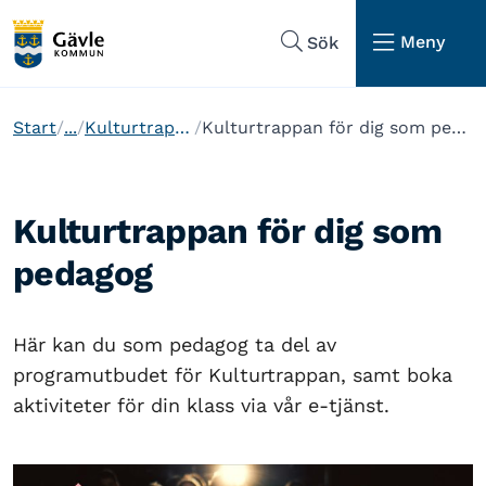
Hoppa till sidans navigering
Hoppa till sidans innehåll
Meny
Sök
Start
...
Kulturtrappan
Kulturtrappan för dig som pedagog
Kulturtrappan för dig som
pedagog
Här kan du som pedagog ta del av
programutbudet för Kulturtrappan, samt boka
aktiviteter för din klass via vår e-tjänst.