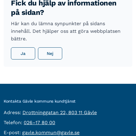
Fick du hjälp av informationen
på sidan?
Här kan du lämna synpunkter på sidans
innehåll. Det hjälper oss att göra webbplatsen
bättre.
Ja
Nej
Kontakta Gävle kommuns kundtjänst
besöksadress:
Adress:
Drottninggatan 22, 803 11 Gävle
Telefon:
Telefon:
026–17 80 00
E-post:
E-post:
gavle.kommun@gavle.se