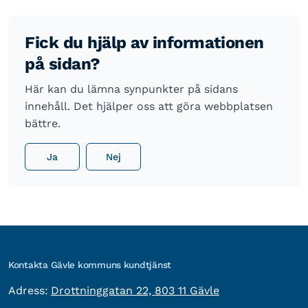
Fick du hjälp av informationen
på sidan?
Här kan du lämna synpunkter på sidans
innehåll. Det hjälper oss att göra webbplatsen
bättre.
Ja
Nej
Kontakta Gävle kommuns kundtjänst
besöksadress:
Adress:
Drottninggatan 22, 803 11 Gävle