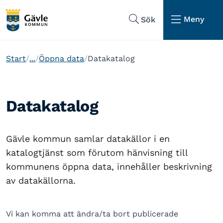
Hoppa till sidans navigering
Hoppa till sidans innehåll
Meny
Sök
Start
...
Öppna data
Datakatalog
Datakatalog
Gävle kommun samlar datakällor i en
katalogtjänst som förutom hänvisning till
kommunens öppna data, innehåller beskrivning
av datakällorna.
Vi kan komma att ändra/ta bort publicerade