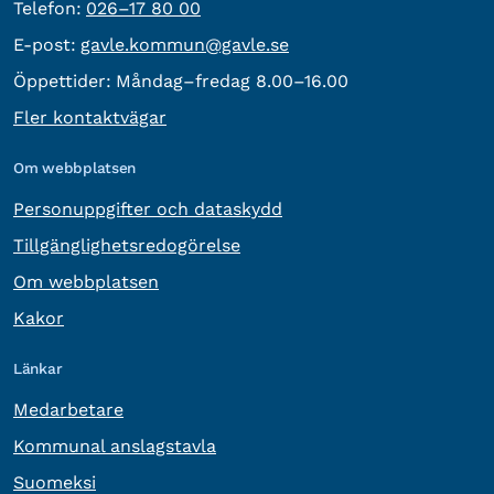
Telefon:
Telefon:
026–17 80 00
E-post:
E-post:
gavle.kommun@gavle.se
Öppettider:
Måndag–fredag 8.00–16.00
Fler kontaktvägar
Om webbplatsen
Personuppgifter och dataskydd
Tillgänglighetsredogörelse
Om webbplatsen
Kakor
Länkar
Medarbetare
Kommunal anslagstavla
Suomeksi