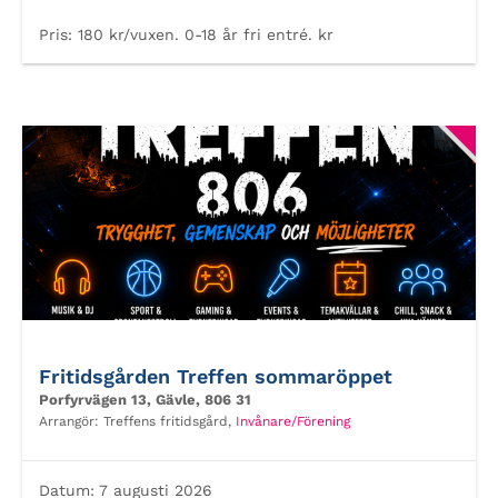
Pris:
180 kr/vuxen. 0-18 år fri entré. kr
Fritidsgården Treffen sommaröppet
Porfyrvägen 13, Gävle, 806 31
Arrangör:
Treffens fritidsgård,
Invånare/Förening
Datum:
7 augusti 2026