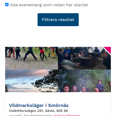
Visa evenemang som redan har startat
Vildmarksläger i Smörnäs
Oslättforsvägen 291, Gävle, 805 98
Arrangör:
Friluftsfrämjandet,
Invånare/Förening