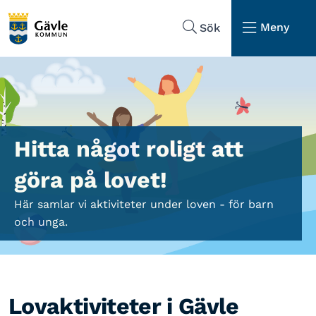
Hoppa till sidans navigering
Hoppa till sidans innehåll
Meny
Sök
Hitta något roligt att
göra på lovet!
Här samlar vi aktiviteter under loven - för barn
och unga.
Lovaktiviteter i Gävle