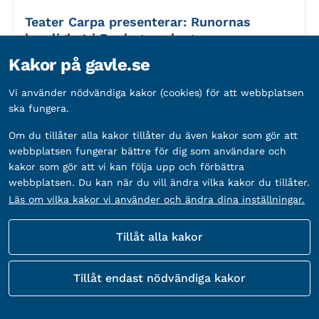
Teater Carpa presenterar: Runornas
hemlighet i Boulognerskogen
Arrangör:
Gävle kommun
Kakor på gavle.se
Vi använder nödvändiga kakor (cookies) för att webbplatsen
Datum:
14 augusti 2026
ska fungera.
Tid:
13.00-14.00
Om du tillåter alla kakor tillåter du även kakor som gör att
webbplatsen fungerar bättre för dig som användare och
kakor som gör att vi kan följa upp och förbättra
webbplatsen. Du kan när du vill ändra vilka kakor du tillåter.
Läs om vilka kakor vi använder och ändra dina inställningar.
Pris:
Gratis
Tillåt alla kakor
Tillåt endast nödvändiga kakor