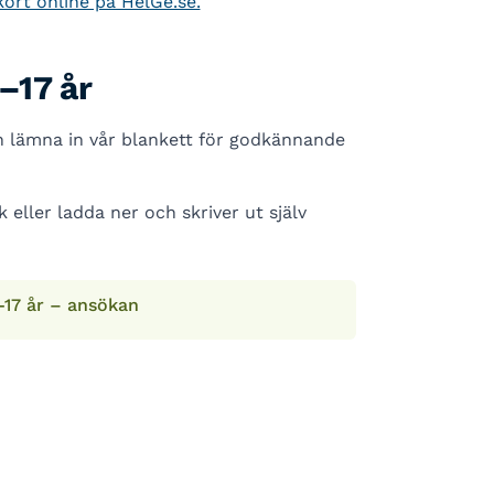
ekort online på HelGe.se.
–17 år
h lämna in vår blankett för godkännande
 eller ladda ner och skriver ut själv
-17 år – ansökan