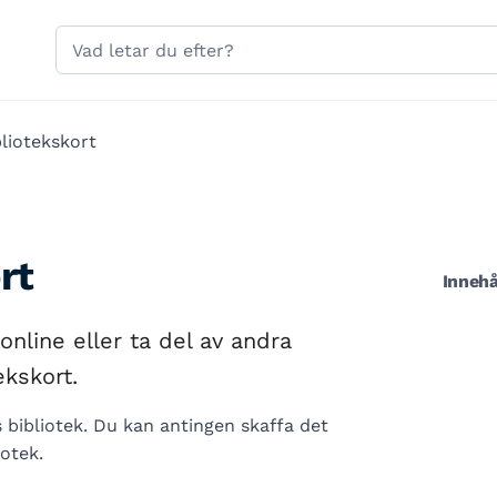
Hoppa till sidans navigering
Hoppa till sidans innehåll
Sök
på
gavle.se
bliotekskort
rt
Innehå
 online eller ta del av andra
ekskort.
bibliotek. Du kan antingen skaffa det
otek.