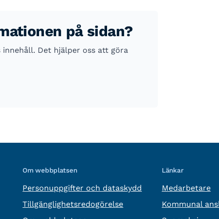
rmationen på sidan?
nnehåll. Det hjälper oss att göra
Om webbplatsen
Länkar
Personuppgifter och dataskydd
Medarbetare
Tillgänglighetsredogörelse
Kommunal ansl