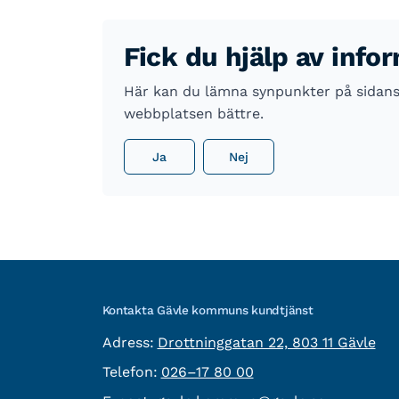
Fick du hjälp av info
Här kan du lämna synpunkter på sidans i
webbplatsen bättre.
Ja
Nej
Kontakta Gävle kommuns kundtjänst
besöksadress:
Adress:
Drottninggatan 22, 803 11 Gävle
Telefon:
Telefon:
026–17 80 00