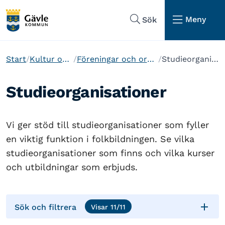
Hoppa till sidans navigering
Hoppa till sidans innehåll
Meny
Sök
Start
Kultur och fritid
Föreningar och organisationer
Studieorganisationer
Studieorganisationer
Vi ger stöd till studieorganisationer som fyller
en viktig funktion i folkbildningen. Se vilka
studieorganisationer som finns och vilka kurser
och utbildningar som erbjuds.

Sök och filtrera
Visar
11
/
11