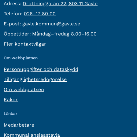
besöksadress:
Adress:
Drottninggatan 22, 803 11 Gävle
Telefon:
Telefon:
026–17 80 00
E-post:
E-post:
gavle.kommun@gavle.se
Öppettider:
Måndag–fredag 8.00–16.00
Fler kontaktvägar
Om webbplatsen
Personuppgifter och dataskydd
Tillgänglighetsredogörelse
Om webbplatsen
Kakor
Länkar
Medarbetare
Kommunal anslagstavla