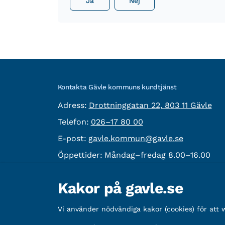
Ja
Nej
Kontakta Gävle kommuns kundtjänst
besöksadress:
Adress:
Drottninggatan 22, 803 11 Gävle
Telefon:
Telefon:
026–17 80 00
E-post:
E-post:
gavle.kommun@gavle.se
Öppettider:
Måndag–fredag 8.00–16.00
Fler kontaktvägar
Kakor på gavle.se
Övrig information
Vi använder nödvändiga kakor (cookies) för att
Organisationsnummer:
212000-2338