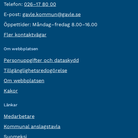
Telefon:
Telefon:
026–17 80 00
E-post:
E-post:
gavle.kommun@gavle.se
Öppettider:
Måndag–fredag 8.00–16.00
Fler kontaktvägar
Om webbplatsen
Personuppgifter och dataskydd
Tillgänglighetsredogörelse
Om webbplatsen
Kakor
Länkar
Medarbetare
Kommunal anslagstavla
Suomeksi