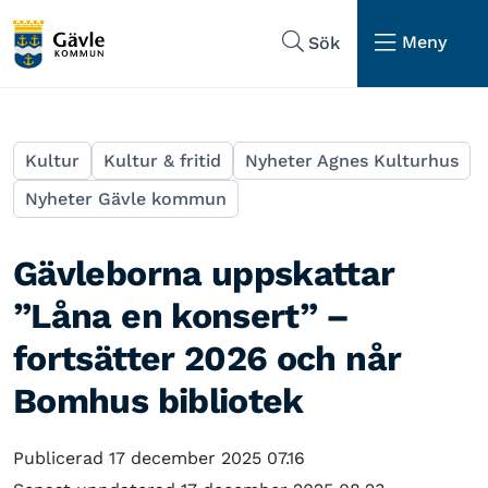
Hoppa till sidans navigering
Hoppa till sidans innehåll
Meny
Sök
Kultur
Kultur & fritid
Nyheter Agnes Kulturhus
Nyheter Gävle kommun
Gävleborna uppskattar
”Låna en konsert” –
fortsätter 2026 och når
Bomhus bibliotek
Publicerad 17 december 2025 07.16