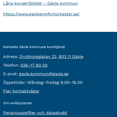
Låna konsertbiljett – Gävle kommun
https://www.gavlesymfoniorkester.se/
Kontakta Gävle kommuns kundtjänst
besöksadress:
Adress:
Drottninggatan 22, 803 11 Gävle
Telefon:
Telefon:
026–17 80 00
E-post:
E-post:
gavle.kommun@gavle.se
Öppettider:
Måndag–fredag 8.00–16.00
Fler kontaktvägar
Om webbplatsen
Personuppgifter och dataskydd