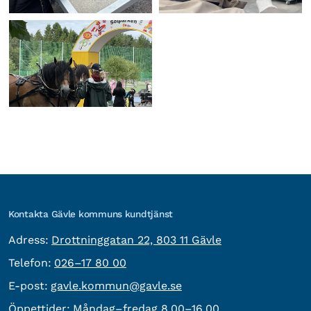
Kontakta Gävle kommuns kundtjänst
besöksadress:
Adress:
Drottninggatan 22, 803 11 Gävle
Telefon:
Telefon:
026–17 80 00
E-post:
E-post:
gavle.kommun@gavle.se
Öppettider:
Måndag–fredag 8.00–16.00