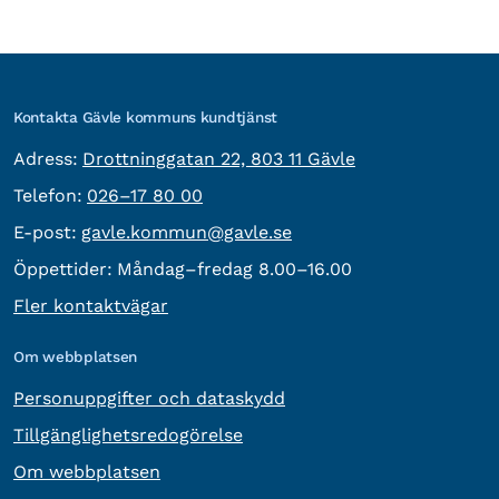
Kontakta Gävle kommuns kundtjänst
besöksadress:
Adress:
Drottninggatan 22, 803 11 Gävle
Telefon:
Telefon:
026–17 80 00
E-post:
E-post:
gavle.kommun@gavle.se
Öppettider:
Måndag–fredag 8.00–16.00
Fler kontaktvägar
Om webbplatsen
Personuppgifter och dataskydd
Tillgänglighetsredogörelse
Om webbplatsen