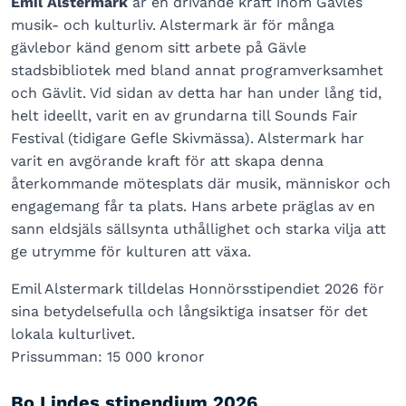
Emil Alstermark
är en drivande kraft inom Gävles
musik- och kulturliv. Alstermark är för många
gävlebor känd genom sitt arbete på Gävle
stadsbibliotek med bland annat programverksamhet
och Gävlit. Vid sidan av detta har han under lång tid,
helt ideellt, varit en av grundarna till Sounds Fair
Festival (tidigare Gefle Skivmässa). Alstermark har
varit en avgörande kraft för att skapa denna
återkommande mötesplats där musik, människor och
engagemang får ta plats. Hans arbete präglas av en
sann eldsjäls sällsynta uthållighet och starka vilja att
ge utrymme för kulturen att växa.
Emil Alstermark tilldelas Honnörsstipendiet 2026 för
sina betydelsefulla och långsiktiga insatser för det
lokala kulturlivet.
Prissumman: 15 000 kronor
Bo Lindes stipendium 2026