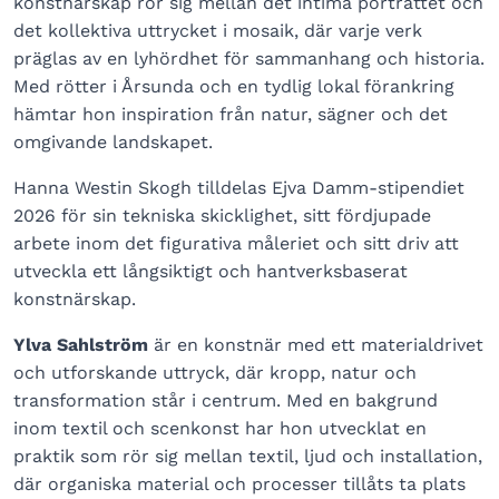
konstnärskap rör sig mellan det intima porträttet och
det kollektiva uttrycket i mosaik, där varje verk
präglas av en lyhördhet för sammanhang och historia.
Med rötter i Årsunda och en tydlig lokal förankring
hämtar hon inspiration från natur, sägner och det
omgivande landskapet.
Hanna Westin Skogh tilldelas Ejva Damm-stipendiet
2026 för sin tekniska skicklighet, sitt fördjupade
arbete inom det figurativa måleriet och sitt driv att
utveckla ett långsiktigt och hantverksbaserat
konstnärskap.
Ylva Sahlström
är en konstnär med ett materialdrivet
och utforskande uttryck, där kropp, natur och
transformation står i centrum. Med en bakgrund
inom textil och scenkonst har hon utvecklat en
praktik som rör sig mellan textil, ljud och installation,
där organiska material och processer tillåts ta plats