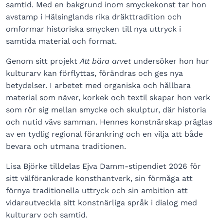
samtid. Med en bakgrund inom smyckekonst tar hon
avstamp i Hälsinglands rika dräkttradition och
omformar historiska smycken till nya uttryck i
samtida material och format.
Genom sitt projekt
Att bära arvet
undersöker hon hur
kulturarv kan förflyttas, förändras och ges nya
betydelser. I arbetet med organiska och hållbara
material som näver, korkek och textil skapar hon verk
som rör sig mellan smycke och skulptur, där historia
och nutid vävs samman. Hennes konstnärskap präglas
av en tydlig regional förankring och en vilja att både
bevara och utmana traditionen.
Lisa Björke tilldelas Ejva Damm-stipendiet 2026 för
sitt välförankrade konsthantverk, sin förmåga att
förnya traditionella uttryck och sin ambition att
vidareutveckla sitt konstnärliga språk i dialog med
kulturarv och samtid.