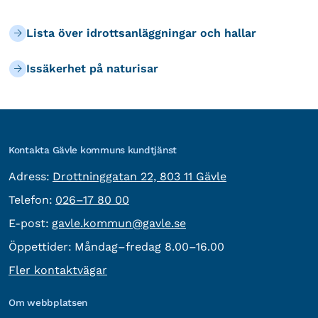
Lista över idrottsanläggningar och hallar
Issäkerhet på naturisar
Kontakta Gävle kommuns kundtjänst
besöksadress:
Adress:
Drottninggatan 22, 803 11 Gävle
Telefon:
Telefon:
026–17 80 00
E-post:
E-post:
gavle.kommun@gavle.se
Öppettider:
Måndag–fredag 8.00–16.00
Fler kontaktvägar
Om webbplatsen