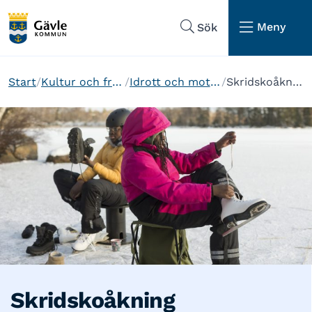
Hoppa till sidans navigering
Hoppa till sidans innehåll
Meny
Sök
Start
Kultur och fritid
Idrott och motion
Skridskoåkning
Skridskoåkning