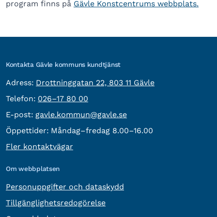
program finns på
Gävle Konstcentrums webbplats.
Kontakta Gävle kommuns kundtjänst
besöksadress:
Adress:
Drottninggatan 22, 803 11 Gävle
Telefon:
Telefon:
026–17 80 00
E-post:
E-post:
gavle.kommun@gavle.se
Öppettider:
Måndag–fredag 8.00–16.00
Fler kontaktvägar
Om webbplatsen
Personuppgifter och dataskydd
Tillgänglighetsredogörelse