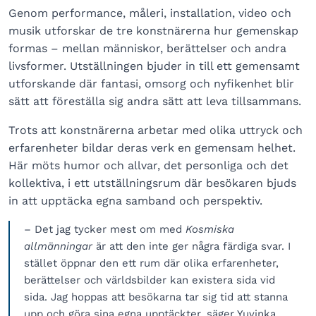
Genom performance, måleri, installation, video och
musik utforskar de tre konstnärerna hur gemenskap
formas – mellan människor, berättelser och andra
livsformer. Utställningen bjuder in till ett gemensamt
utforskande där fantasi, omsorg och nyfikenhet blir
sätt att föreställa sig andra sätt att leva tillsammans.
Trots att konstnärerna arbetar med olika uttryck och
erfarenheter bildar deras verk en gemensam helhet.
Här möts humor och allvar, det personliga och det
kollektiva, i ett utställningsrum där besökaren bjuds
in att upptäcka egna samband och perspektiv.
– Det jag tycker mest om med
Kosmiska
allmänningar
är att den inte ger några färdiga svar. I
stället öppnar den ett rum där olika erfarenheter,
berättelser och världsbilder kan existera sida vid
sida. Jag hoppas att besökarna tar sig tid att stanna
upp och göra sina egna upptäckter, säger Yuvinka