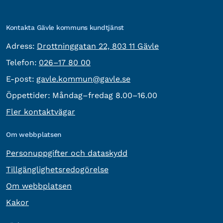
Kontakta Gävle kommuns kundtjänst
besöksadress:
Adress:
Drottninggatan 22, 803 11 Gävle
Telefon:
Telefon:
026–17 80 00
E-post:
E-post:
gavle.kommun@gavle.se
Öppettider:
Måndag–fredag 8.00–16.00
Fler kontaktvägar
Om webbplatsen
Personuppgifter och dataskydd
Tillgänglighetsredogörelse
Om webbplatsen
Kakor