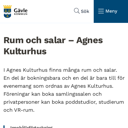
Hoppa till sidans navigering
Hoppa till sidans innehåll
Meny
Sök
Rum och salar – Agnes
Kulturhus
I Agnes Kulturhus finns många rum och salar.
En del är bokningsbara och en del är bara till för
evenemang som ordnas av Agnes Kulturhus.
Föreningar kan boka samlingssalen och
privatpersoner kan boka poddstudior, studierum
och VR-rum.
Innehållsförteckning