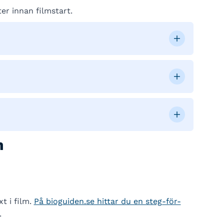
er innan filmstart.
n
t i film.
På bioguiden.se hittar du en steg-för-
.