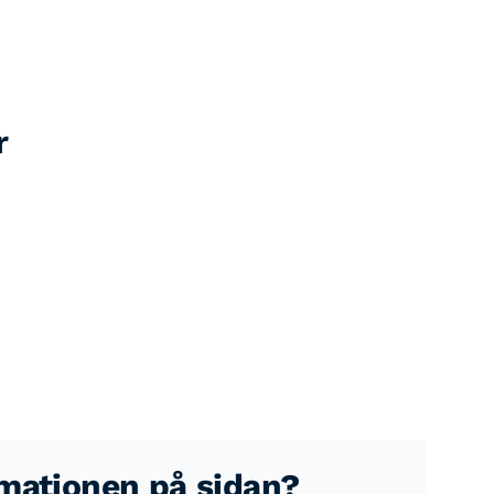
r
rmationen på sidan?