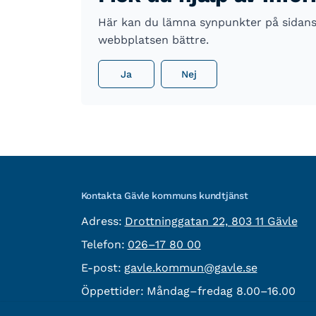
Här kan du lämna synpunkter på sidans i
webbplatsen bättre.
Ja
Nej
Kontakta Gävle kommuns kundtjänst
besöksadress:
Adress:
Drottninggatan 22, 803 11 Gävle
Telefon:
Telefon:
026–17 80 00
E-post:
E-post:
gavle.kommun@gavle.se
Öppettider:
Måndag–fredag 8.00–16.00
Fler kontaktvägar