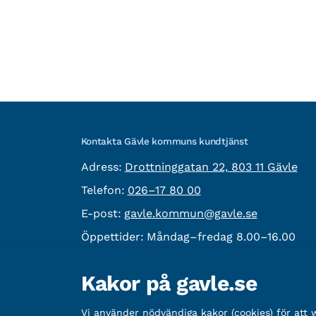
Kontakta Gävle kommuns kundtjänst
besöksadress:
Adress:
Drottninggatan 22, 803 11 Gävle
Telefon:
Telefon:
026–17 80 00
E-post:
E-post:
gavle.kommun@gavle.se
Öppettider:
Måndag–fredag 8.00–16.00
Fler kontaktvägar
Kakor på gavle.se
Övrig information
Vi använder nödvändiga kakor (cookies) för att