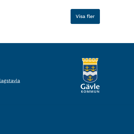
Visa fler
agstavla