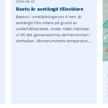
2026-08-02
Bastu är avstängd tillsvidare
Bastun i omklädningsrum 4 herr är
g
avstängd tills vidare på grund av
underhållsarbete. Under tiden hänvisar
vi till det gemensamma värmerummet i
simhallen. Värmerummets temperatur
har tillfälligt höjts till 80 grader. Tack
för din förståelse – vi ser till att arbetet
blir klart så snabbt som möjligt!