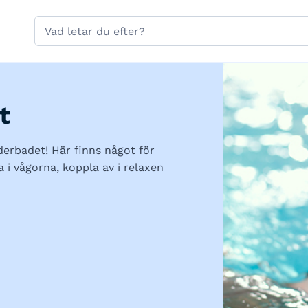
Hoppa till sidans navigering
Hoppa till sidans innehåll
Sök
på
gavle.se
t
derbadet! Här finns något för
 i vågorna, koppla av i relaxen