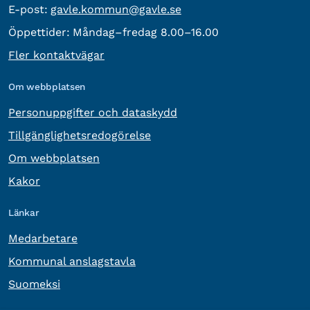
E-post:
E-post:
gavle.kommun@gavle.se
Öppettider:
Måndag–fredag 8.00–16.00
Fler kontaktvägar
Om webbplatsen
Personuppgifter och dataskydd
Tillgänglighetsredogörelse
Om webbplatsen
Kakor
Länkar
Medarbetare
Kommunal anslagstavla
Suomeksi