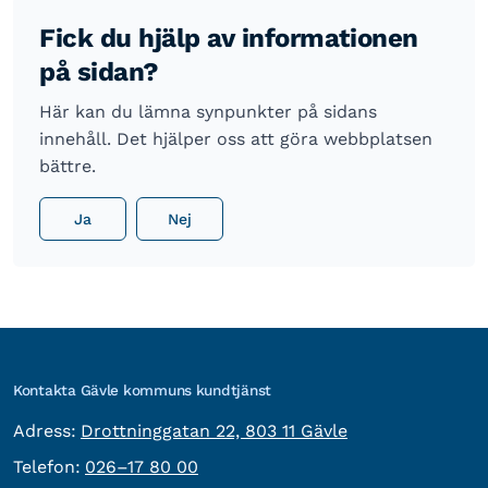
Fick du hjälp av informationen
på sidan?
Här kan du lämna synpunkter på sidans
innehåll. Det hjälper oss att göra webbplatsen
bättre.
Ja
Nej
Kontakta Gävle kommuns kundtjänst
besöksadress:
Adress:
Drottninggatan 22, 803 11 Gävle
Telefon:
Telefon:
026–17 80 00