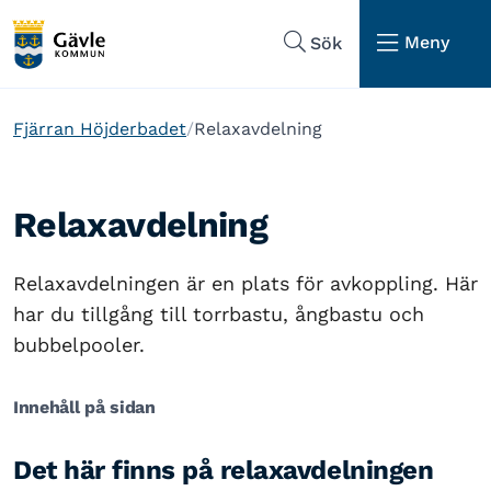
Hoppa till sidans navigering
Hoppa till sidans innehåll
Meny
Sök
Fjärran Höjderbadet
Relaxavdelning
Relaxavdelning
Relaxavdelningen är en plats för avkoppling. Här
har du tillgång till torrbastu, ångbastu och
bubbelpooler.
Innehåll på sidan
Det här finns på relaxavdelningen