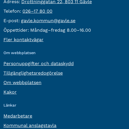
besöksadress:
Adress:
Drottninggatan 22, 803 11 Gävle
Telefon:
Telefon:
026–17 80 00
E-post:
E-post:
gavle.kommun@gavle.se
Öppettider:
Måndag–fredag 8.00–16.00
Fler kontaktvägar
Om webbplatsen
Personuppgifter och dataskydd
Tillgänglighetsredogörelse
Om webbplatsen
Kakor
Länkar
Medarbetare
Kommunal anslagstavla