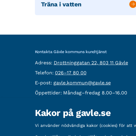
Träna i vatten
Kontakta Gävle kommuns kundtjänst
besöksadress:
Adress:
Drottninggatan 22, 803 11 Gävle
Telefon:
Telefon:
026–17 80 00
E-post:
E-post:
gavle.kommun@gavle.se
Öppettider:
Måndag–fredag 8.00–16.00
Fler kontaktvägar
Kakor på gavle.se
Övrig information
Vi använder nödvändiga kakor (cookies) för att
Organisationsnummer:
212000-2338