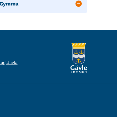
Gymma
agstavla