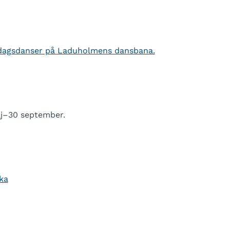
dagsdanser på Laduholmens dansbana.
aj–30 september.
ka