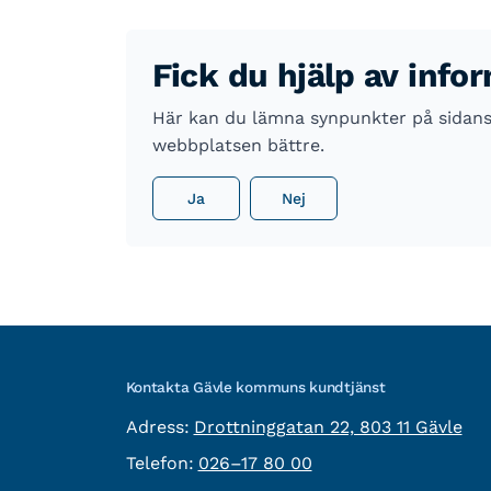
Fick du hjälp av info
Här kan du lämna synpunkter på sidans i
webbplatsen bättre.
Ja
Nej
Kontakta Gävle kommuns kundtjänst
besöksadress:
Adress:
Drottninggatan 22, 803 11 Gävle
Telefon:
Telefon:
026–17 80 00