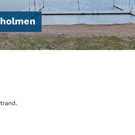
uholmen
trand.