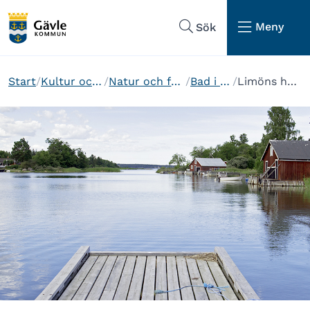
Hoppa till sidans navigering
Hoppa till sidans innehåll
Meny
Sök
Start
Kultur och fritid
Natur och friluftsliv
Bad i Gävle
Limöns havsbad