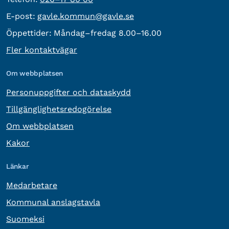
E-post:
E-post:
gavle.kommun@gavle.se
Öppettider:
Måndag–fredag 8.00–16.00
Fler kontaktvägar
Om webbplatsen
Personuppgifter och dataskydd
Tillgänglighetsredogörelse
Om webbplatsen
Kakor
Länkar
Medarbetare
Kommunal anslagstavla
Suomeksi