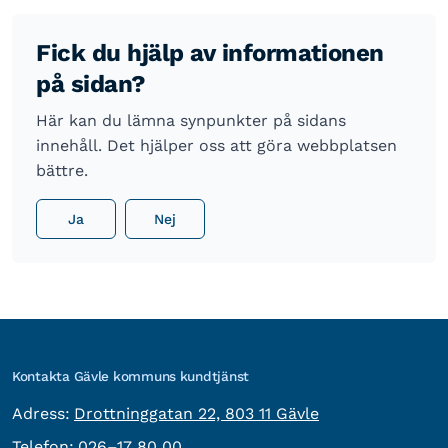
Fick du hjälp av informationen
på sidan?
Här kan du lämna synpunkter på sidans
innehåll. Det hjälper oss att göra webbplatsen
bättre.
Ja
Nej
Kontakta Gävle kommuns kundtjänst
besöksadress:
Adress:
Drottninggatan 22, 803 11 Gävle
Telefon:
Telefon:
026–17 80 00