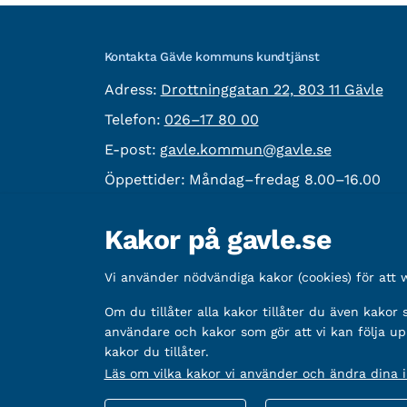
Kontakta Gävle kommuns kundtjänst
besöksadress:
Adress:
Drottninggatan 22, 803 11 Gävle
Telefon:
Telefon:
026–17 80 00
E-post:
E-post:
gavle.kommun@gavle.se
Öppettider:
Måndag–fredag 8.00–16.00
Fler kontaktvägar
Kakor på gavle.se
Övrig information
Vi använder nödvändiga kakor (cookies) för att
Organisationsnummer:
212000-2338
Bankgironummer:
Om du tillåter alla kakor tillåter du även kakor
5888-2333
användare och kakor som gör att vi kan följa up
kakor du tillåter.
Läs om vilka kakor vi använder och ändra dina in