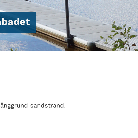
abadet
långgrund sandstrand.