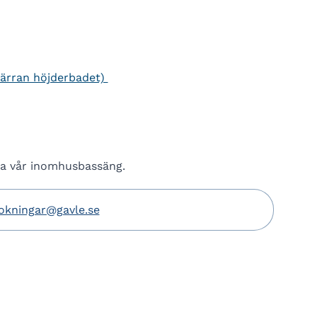
ärran höjderbadet)
ka vår inomhusbassäng.
bokningar@gavle.se