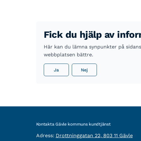
Fick du hjälp av info
Här kan du lämna synpunkter på sidans i
webbplatsen bättre.
Ja
Nej
Kontakta Gävle kommuns kundtjänst
besöksadress:
Adress:
Drottninggatan 22, 803 11 Gävle