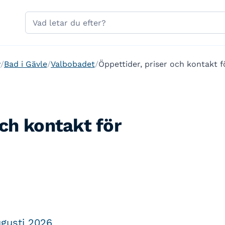
Hoppa till sidans navigering
Hoppa till sidans innehåll
Sök
på
gavle.se
v
Bad i Gävle
Valbobadet
Öppettider, priser och kontakt 
och kontakt för
gusti 2026