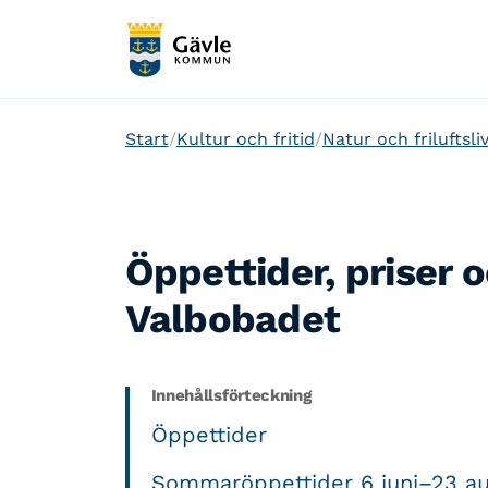
Start
Kultur och fritid
Natur och friluftsli
Öppettider, priser 
Valbobadet
Innehållsförteckning
Öppettider
Sommaröppettider 6 juni–23 au