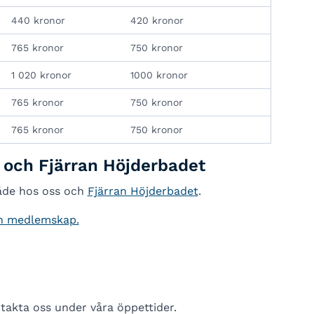
440 kronor
420 kronor
765 kronor
750 kronor
1 020 kronor
1000 kronor
765 kronor
750 kronor
765 kronor
750 kronor
och Fjärran Höjderbadet
åde hos oss och
Fjärran Höjderbadet
.
ch medlemskap.
takta oss under våra öppettider.