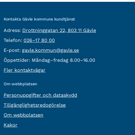
Kontakta Gävle kommuns kundtjänst
besöksadress:
Adress:
Drottninggatan 22, 803 11 Gävle
Telefon:
Telefon:
026–17 80 00
E-post:
E-post:
gavle.kommun@gavle.se
Öppettider:
Måndag–fredag 8.00–16.00
Fler kontaktvägar
Om webbplatsen
Personuppgifter och dataskydd
Tillgänglighetsredogörelse
Om webbplatsen
Kakor