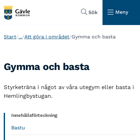
Hoppa till sidans navigering
Hoppa till sidans innehåll
Meny
Sök
Start
...
Att göra i området
Gymma och basta
Gymma och basta
Styrketräna i något av våra utegym eller basta i
Hemlingbystugan.
Innehållsförteckning
Bastu