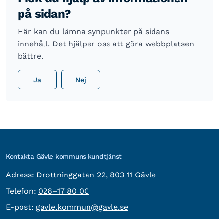
på sidan?
Här kan du lämna synpunkter på sidans
innehåll. Det hjälper oss att göra webbplatsen
bättre.
Ja
Nej
Kontakta Gävle kommuns kundtjänst
besöksadress:
Adress:
Drottninggatan 22, 803 11 Gävle
Telefon:
Telefon:
026–17 80 00
E-post:
E-post:
gavle.kommun@gavle.se