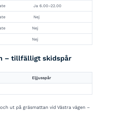
ate
Ja 6.00–22.00
ate
Nej
ate
Nej
Nej
 tillfälligt skidspår
Eljjusspår
 och ut på gräsmattan vid Västra vägen –