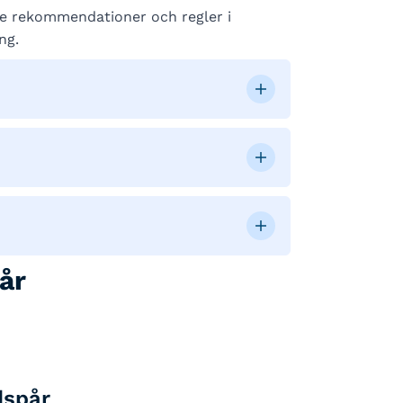
 de rekommendationer och regler i
ng.
år
dspår