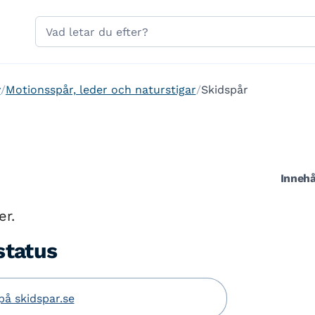
Hoppa till sidans navigering
Hoppa till sidans innehåll
Sök
på
gavle.se
v
Motionsspår, leder och naturstigar
Skidspår
Innehå
er.
status
på skidspar.se