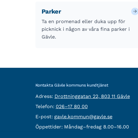
Parker
Ta en promenad eller duka upp för
picknick i någon av våra fina parker i
Gävle.
Kontakta Gävle kommuns kundtjänst
besöksadress:
Adress:
Drottninggatan 22, 803 11 Gävle
Telefon:
Telefon:
026–17 80 00
E-post:
E-post:
gavle.kommun@gavle.se
Öppettider:
Måndag–fredag 8.00–16.00
Fler kontaktvägar