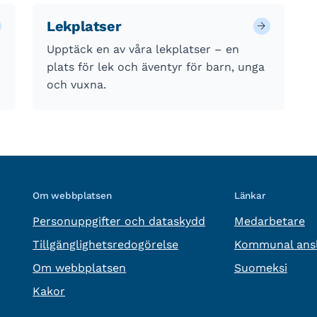
Lekplatser
Upptäck en av våra lekplatser – en
plats för lek och äventyr för barn, unga
och vuxna.
Om webbplatsen
Länkar
Personuppgifter och dataskydd
Medarbetare
Tillgänglighetsredogörelse
Kommunal ansl
Om webbplatsen
Suomeksi
Kakor