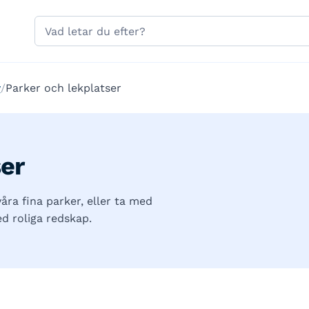
Hoppa till sidans navigering
Hoppa till sidans innehåll
Sök
på
gavle.se
v
Parker och lekplatser
ser
åra fina parker, eller ta med
d roliga redskap.