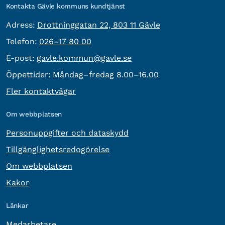
Kontakta Gävle kommuns kundtjänst
besöksadress:
Adress:
Drottninggatan 22, 803 11 Gävle
Telefon:
Telefon:
026–17 80 00
E-post:
E-post:
gavle.kommun@gavle.se
Öppettider:
Måndag–fredag 8.00–16.00
Fler kontaktvägar
Om webbplatsen
Personuppgifter och dataskydd
Tillgänglighetsredogörelse
Om webbplatsen
Kakor
Länkar
Medarbetare