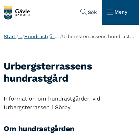
Hoppa till sidans navigering
Hoppa till sidans innehåll
Meny
Sök
Start
...
Hundrastgårdar
Urbergsterrassens hundrastgård
Urbergsterrassens
hundrastgård
Information om hundrastgården vid
Urbergsterrassen i Sörby.
Om hundrastgården