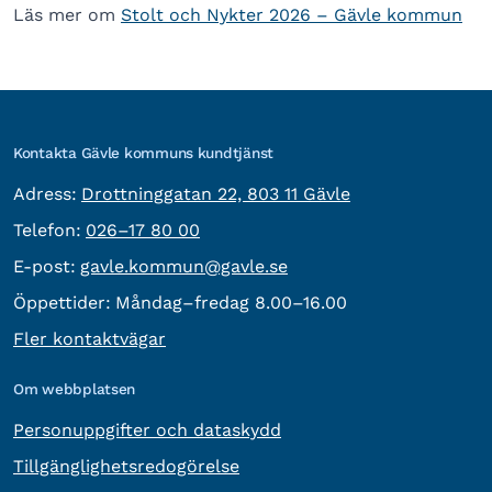
Läs mer om
Stolt och Nykter 2026 – Gävle kommun
Kontakta Gävle kommuns kundtjänst
besöksadress:
Adress:
Drottninggatan 22, 803 11 Gävle
Telefon:
Telefon:
026–17 80 00
E-post:
E-post:
gavle.kommun@gavle.se
Öppettider:
Måndag–fredag 8.00–16.00
Fler kontaktvägar
Om webbplatsen
Personuppgifter och dataskydd
Tillgänglighetsredogörelse