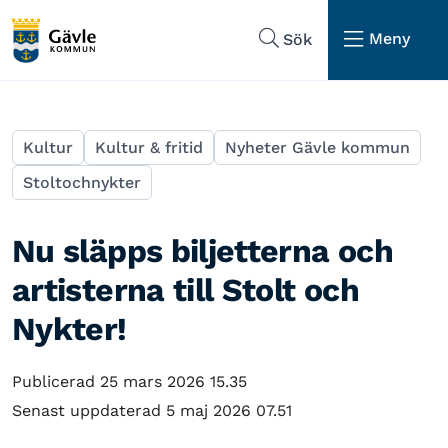
Hoppa till sidans navigering
Hoppa till sidans innehåll
Meny
Sök
Kultur
Kultur & fritid
Nyheter Gävle kommun
Stoltochnykter
Nu släpps biljetterna och
artisterna till Stolt och
Nykter!
Publicerad 25 mars 2026 15.35
Senast uppdaterad 5 maj 2026 07.51