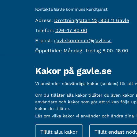
Kontakta Gävle kommuns kundtjänst
besöksadress:
Adress:
Drottninggatan 22, 803 11 Gävle
Telefon:
Telefon:
026–17 80 00
E-post:
E-post:
gavle.kommun@gavle.se
Öppettider:
Måndag–fredag 8.00–16.00
Fler kontaktvägar
Kakor på gavle.se
Övrig information
Vi använder nödvändiga kakor (cookies) för att
Organisationsnummer:
212000-2338
Om du tillåter alla kakor tillåter du även kakor
Bankgironummer:
5888-2333
användare och kakor som gör att vi kan följa up
kakor du tillåter.
Läs om vilka kakor vi använder och ändra dina in
Fler sätt att följa oss
Tillåt alla kakor
Tillåt endast nöd
Sociala