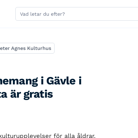
Hoppa till sidans navigering
Hoppa till sidans innehåll
Sök
på
gavle.se
eter Agnes Kulturhus
nemang i Gävle i
 är gratis
lturupplevelser för alla åldrar.