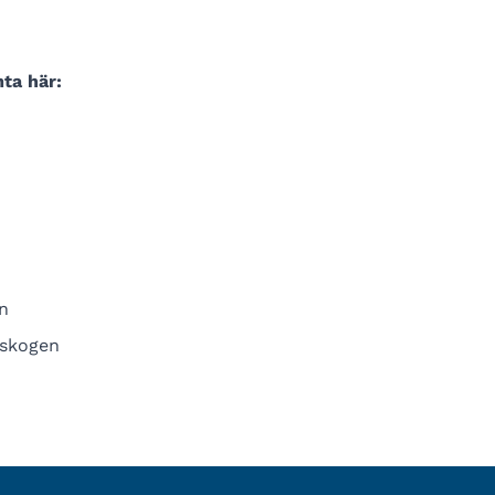
ta här:
n
rskogen