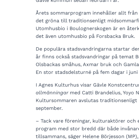
Gävle kommun sedan februari i år.
Årets sommarprogram innehåller allt från s
det gröna till traditionsenligt midsommarf
Utomhusbio i Boulognerskogen är en åter
det även utomhusbio på Forsbacka Bruk.
De populära stadsvandringarna startar den
år finns också stadsvandringar på temat Br
Olsbackas småhus, Axmar bruk och Gamla 
En stor stadsdelsturné på fem dagar i juni ä
I Agnes Kulturhus visar Gävle Konstcentrum
allmänningar
med Catti Brandelius, Yoyo 
Kultursommaren avslutas traditionsenligt 
september.
– Tack vare föreningar, kulturaktörer och 
program med stor bredd där både invånare
tillsammans, säger Helene Börjesson (MP),