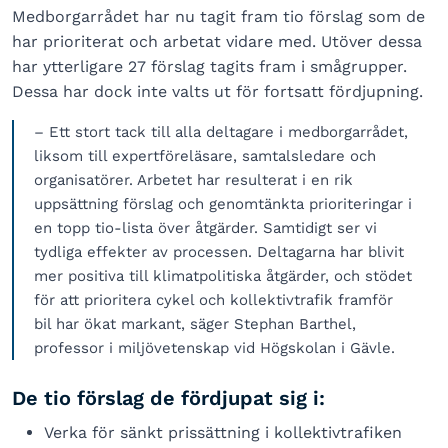
Medborgarrådet har nu tagit fram tio förslag som de
har prioriterat och arbetat vidare med. Utöver dessa
har ytterligare 27 förslag tagits fram i smågrupper.
Dessa har dock inte valts ut för fortsatt fördjupning.
– Ett stort tack till alla deltagare i medborgarrådet,
liksom till expertföreläsare, samtalsledare och
organisatörer. Arbetet har resulterat i en rik
uppsättning förslag och genomtänkta prioriteringar i
en topp tio-lista över åtgärder. Samtidigt ser vi
tydliga effekter av processen. Deltagarna har blivit
mer positiva till klimatpolitiska åtgärder, och stödet
för att prioritera cykel och kollektivtrafik framför
bil har ökat markant, säger Stephan Barthel,
professor i miljövetenskap vid Högskolan i Gävle.
De tio förslag de fördjupat sig i:
Verka för sänkt prissättning i kollektivtrafiken